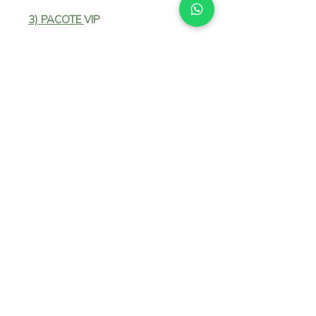
3) PACOTE 
VIP 
35
 fotos em arquivo digital
4 
produções 
Duração: em torno de 3h30
R$ 1.490,00
  FORMA DE PAGAMENTO:
Sinal:
 R$ 150,00 para a reserva da 
data
Pix -
 Com 5% de desconto
Cartão
 - 3 parcelas sem juros ou 5 
parcelas com juros
Para fotolivro, quadros, 
impressões em tamanhos 
variados, clique abaixo:
https://www.mayratenerani.com.br/
category/produtos-impressos