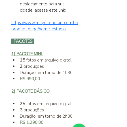
deslocamento para sua 
cidade, acesse este link:
https://www.mayratenerani.com.br/
product-page/home-estudio
  PACOTES 
1) PACOTE MINI 
15
 fotos em arquivo digital 
2 
produções 
Duração: em torno de 1h30
R$ 990,00
2) PACOTE BÁSICO
25 
fotos em arquivo digital
3
 produções
Duração: em torno de 2h30
R$ 1.290,00